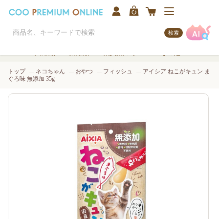
検索
犬用品
猫用品
観賞魚/アクア
その他
トップ
ネコちゃん
おやつ
フィッシュ
アイシア ねこがキュン ま
ぐろ味 無添加 35g