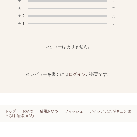
★
4
(0)
★
3
(0)
★
2
(0)
★
1
(0)
レビューはありません。
※レビューを書くには
ログイン
が必要です。
トップ
おやつ
猫用おやつ
フィッシュ
アイシア ねこがキュン ま
ぐろ味 無添加 35g