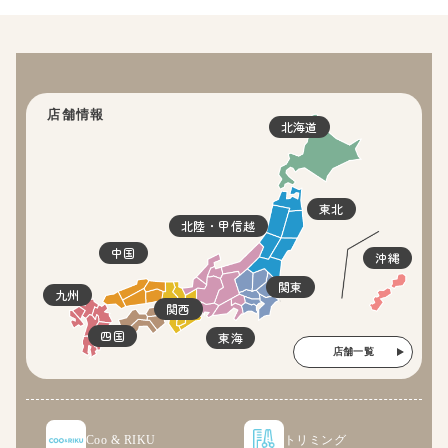
店舗情報
北海道
東北
北陸・甲信越
中国
沖縄
関東
九州
関西
四国
東海
店舗一覧
Coo & RIKU
トリミング