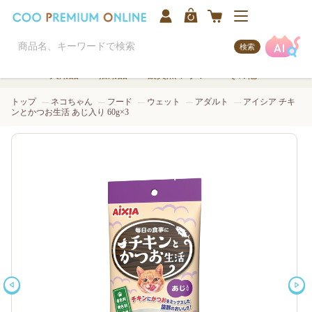
検索
犬用品
猫用品
観賞魚/アクア
その他
トップ
ネコちゃん
フード
ウェット
アダルト
アイシア チキ
ンとかつお生活 あじ入り 60g×3