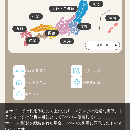
東北
北陸・甲信越
中国
沖縄
関東
九州
関西
四国
東海
店舗一覧
Coo & RIKU
トリミング
ペットホテル
海動物病院
猫カフェ
当サイトでは利用体験の向上およびコンテンツの最適な提供、ト
お問い合わせ
ご利用規約
ラフィックの分析を目的としてCookieを使用しています。
プライバシーポリシー
特定商取引法に基づく表記
サイトの閲覧を継続された場合、Cookieの利用に同意したものと
企業情報
いたします。