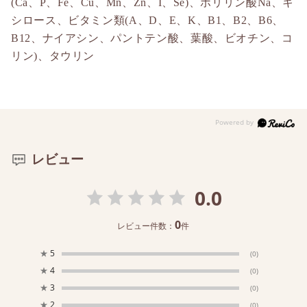
(Ca、P、Fe、Cu、Mn、Zn、I、Se)、ポリリン酸Na、キ
シロース、ビタミン類(A、D、E、K、B1、B2、B6、
B12、ナイアシン、パントテン酸、葉酸、ビオチン、コ
リン)、タウリン
レビュー
0.0
0
レビュー件数：
件
★
5
(0)
★
4
(0)
★
3
(0)
★
2
(0)