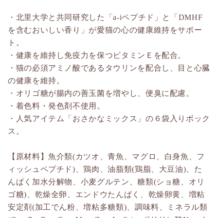
・北里大学と共同研究した「a-iペプチド」と「DMHF
を含むおいしい香り」が愛猫の心の健康維持をサポー
ト。
・健康を維持し免疫力を保つビタミンＥを配合。
・猫の必須アミノ酸であるタウリンを配合し、目と心臓
の健康を維持。
・オリゴ糖が腸内の善玉菌を増やし、便臭に配慮。
・着色料・発色剤不使用。
・人気アイテム「おさかなミックス」の６袋入りボック
ス。
【原材料】魚介類(カツオ、青魚、マグロ、白身魚、フ
ィッシュペプチド)、鶏肉、油脂類(鶏脂、大豆油)、た
んぱく加水分解物、小麦グルテン、糖類(ショ糖、オリ
ゴ糖)、乾燥全卵、エンドウたんぱく、乾燥卵黄、増粘
安定剤(加工でん粉、増粘多糖類)、調味料、ミネラル類