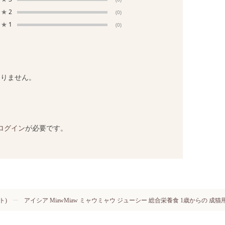
★
2
(0)
★
1
(0)
ありません。
ログイン
が必要です。
ト)
アイシア MiawMiaw ミャウミャウ ジューシー 総合栄養食 1歳からの 成猫