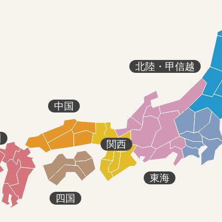
北陸・甲信越
中国
州
関西
東海
四国