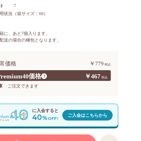
ト
7
用状況
（箱サイズ：60）
箱に、あと
7
個入ります。
配送の場合の梱包となります。
常価格
￥779
Premium40価格
￥467
?
庫
ご注文できます
に入会すると
40
ご入会はこちらから
%
OFF!