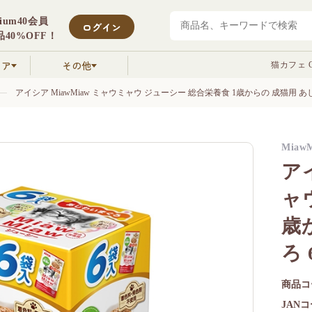
mium40会員
ログイン
40%OFF！
クア
その他
猫カフェ C
アイシア MiawMiaw ミャウミャウ ジューシー 総合栄養食 1歳からの 成猫用 
Miaw
ア
ャ
歳
ろ
商品コ
JAN