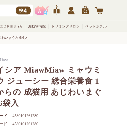
検索
OO RIKU YA
海動物病院
トリミングサロン
ペットホテル
あじわいまぐろ 6袋入
Miaw
イシア MiawMiaw ミャウミ
ウ ジューシー 総合栄養食 1
からの 成猫用 あじわいまぐ
 6袋入
ード
4580101261280
コード
4580101261280