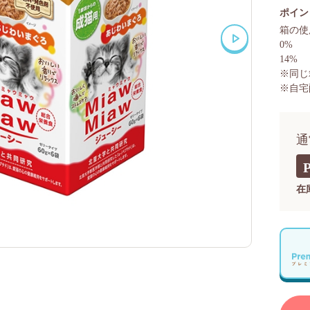
ポイン
箱の使
0%
14%
※同じ
※自宅
通
在