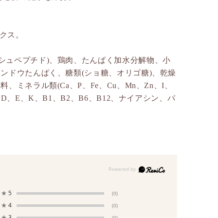
。
クス。
シュペプチド)、鶏肉、たんぱく加水分解物、小
エンドウたんぱく、糖類(ショ糖、オリゴ糖)、乾燥
ミネラル類(Ca、P、Fe、Cu、Mn、Zn、I、
D、E、K、B1、B2、B6、B12、ナイアシン、パ
★
5
(0)
★
4
(0)
★
3
(0)