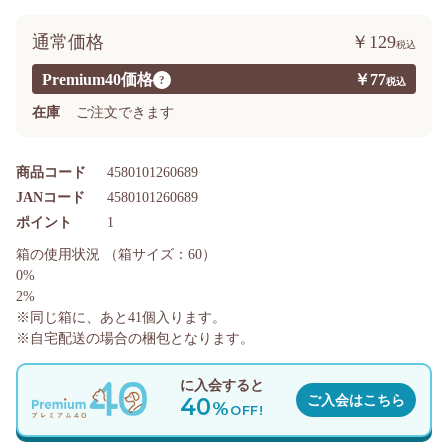
通常価格
￥129
Premium40価格
￥77
?
在庫
ご注文できます
商品コード
4580101260689
JANコード
4580101260689
ポイント
1
箱の使用状況
（箱サイズ：60）
0%
2%
※同じ箱に、あと
41
個入ります。
※自宅配送の場合の梱包となります。
に入会すると
40
ご入会はこちら
%
OFF!