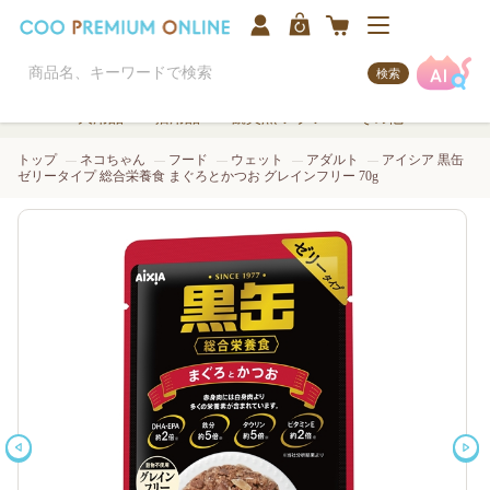
検索
犬用品
猫用品
観賞魚/アクア
その他
トップ
ネコちゃん
フード
ウェット
アダルト
アイシア 黒缶
ゼリータイプ 総合栄養食 まぐろとかつお グレインフリー 70g