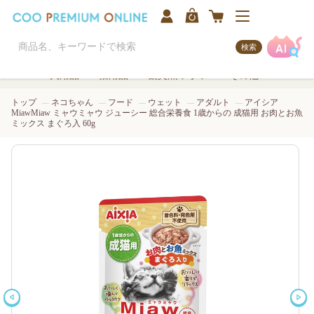
検索
犬用品
猫用品
観賞魚/アクア
その他
トップ
ネコちゃん
フード
ウェット
アダルト
アイシア
MiawMiaw ミャウミャウ ジューシー 総合栄養食 1歳からの 成猫用 お肉とお魚
ミックス まぐろ入 60g