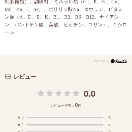
粘多糖類）、調味料、ミネラル類（Ca、P、Fe、Cu、
Mn、Zn、I、Se）、ポリリン酸Na、タウリン、ビタミ
ン類（A、D、E、K、B1、B2、B6、B12、ナイアシ
ン、パントテン酸、葉酸、ビオチン、コリン）、キシロ
ース
レビュー
0.0
0
レビュー件数：
件
★
5
(0)
★
4
(0)
★
3