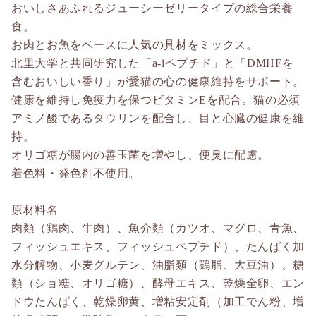
おいしさあふれるジューシーゼリータイプの総合栄養
食。
お肉とお魚をベースに人気の具材をミックス。
北里大学と共同研究した「a-iペプチド」と「DMHFを
含むおいしい香り」が愛猫の心の健康維持をサポート。
健康を維持し免疫力を保つビタミンEを配合。猫の必須
アミノ酸であるタウリンを配合し、目と心臓の健康を維
持。
オリゴ糖が腸内の善玉菌を増やし、便臭に配慮。
着色料・発色剤不使用。
原材料名
肉類（鶏肉、牛肉）、魚介類（カツオ、マグロ、青魚、
フィッシュエキス、フィッシュペプチド）、たんぱく加
水分解物、小麦グルテン、油脂類（鶏脂、大豆油）、糖
類（ショ糖、オリゴ糖）、酵母エキス、乾燥全卵、エン
ドウたんぱく、乾燥卵黄、増粘安定剤（加工でん粉、増