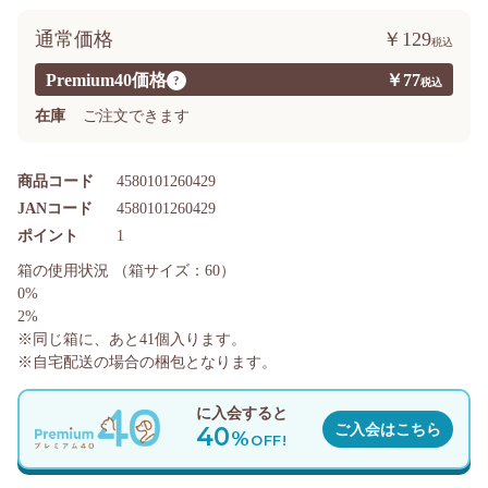
通常価格
￥129
Premium40価格
￥77
?
在庫
ご注文できます
商品コード
4580101260429
JANコード
4580101260429
ポイント
1
箱の使用状況
（箱サイズ：60）
0%
2%
※同じ箱に、あと
41
個入ります。
※自宅配送の場合の梱包となります。
に入会すると
40
ご入会はこちら
%
OFF!