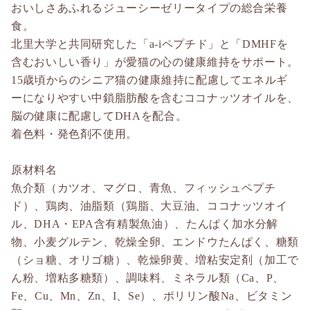
おいしさあふれるジューシーゼリータイプの総合栄養
食。
北里大学と共同研究した「a-iペプチド」と「DMHFを
含むおいしい香り」が愛猫の心の健康維持をサポート。
15歳頃からのシニア猫の健康維持に配慮してエネルギ
ーになりやすい中鎖脂肪酸を含むココナッツオイルを、
脳の健康に配慮してDHAを配合。
着色料・発色剤不使用。
原材料名
魚介類（カツオ、マグロ、青魚、フィッシュペプチ
ド）、鶏肉、油脂類（鶏脂、大豆油、ココナッツオイ
ル、DHA・EPA含有精製魚油）、たんぱく加水分解
物、小麦グルテン、乾燥全卵、エンドウたんぱく、糖類
（ショ糖、オリゴ糖）、乾燥卵黄、増粘安定剤（加工で
ん粉、増粘多糖類）、調味料、ミネラル類（Ca、P、
Fe、Cu、Mn、Zn、I、Se）、ポリリン酸Na、ビタミン