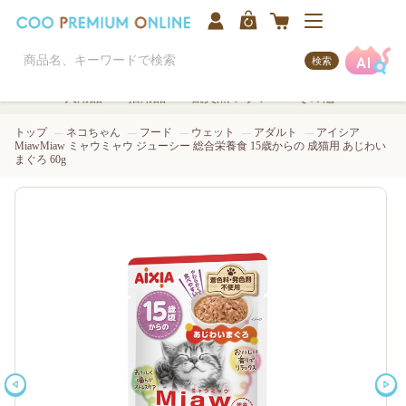
検索
犬用品
猫用品
観賞魚/アクア
その他
トップ
ネコちゃん
フード
ウェット
アダルト
アイシア
MiawMiaw ミャウミャウ ジューシー 総合栄養食 15歳からの 成猫用 あじわい
まぐろ 60g