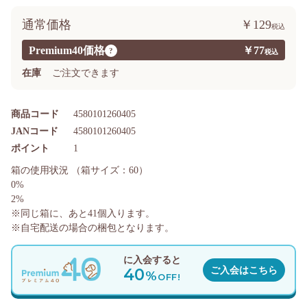
通常価格
￥129
Premium40価格
￥77
?
在庫
ご注文できます
商品コード
4580101260405
JANコード
4580101260405
ポイント
1
箱の使用状況
（箱サイズ：60）
0%
2%
※同じ箱に、あと
41
個入ります。
※自宅配送の場合の梱包となります。
に入会すると
40
ご入会はこちら
%
OFF!