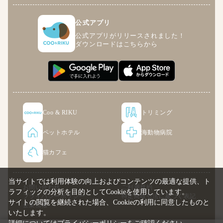
公式アプリ
公式アプリがリリースされました！
ダウンロードはこちらから
Coo & RIKU
トリミング
ペットホテル
海動物病院
猫カフェ
当サイトでは利用体験の向上およびコンテンツの最適な提供、ト
お問い合わせ
ご利用規約
ラフィックの分析を目的としてCookieを使用しています。
プライバシーポリシー
特定商取引法に基づく表記
サイトの閲覧を継続された場合、Cookieの利用に同意したものと
企業情報
いたします。