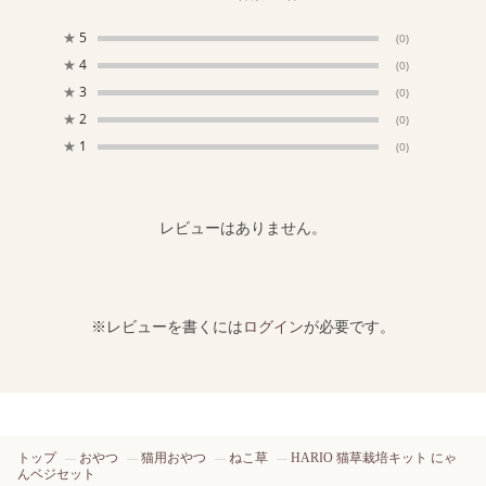
★
5
(0)
★
4
(0)
★
3
(0)
★
2
(0)
★
1
(0)
レビューはありません。
※レビューを書くには
ログイン
が必要です。
トップ
おやつ
猫用おやつ
ねこ草
HARIO 猫草栽培キット にゃ
んベジセット