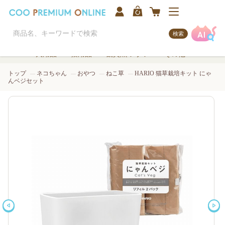
検索
犬用品
猫用品
観賞魚/アクア
その他
トップ
ネコちゃん
おやつ
ねこ草
HARIO 猫草栽培キット にゃ
んベジセット