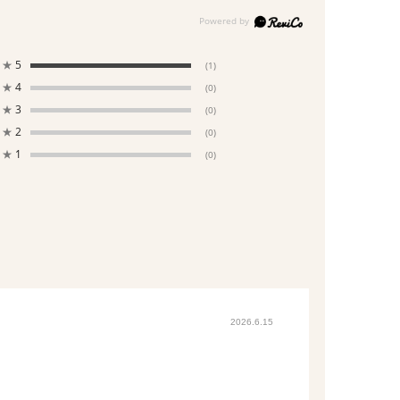
★
5
(1)
★
4
(0)
★
3
(0)
★
2
(0)
★
1
(0)
2026.6.15