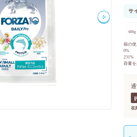
サ
600g
箱の使
0%
231%
容量を
通
在