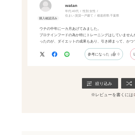
watan
年代:
40代
性別:
女性
住まい:
賃貸一戸建て
都道府県:
千葉県
ウチの中年に一カ月あげてみました。
プロテインフードの為か特にトレーニングはしていません
ったのが、ダイエットの成果もあり、引き締まって、かつ
参考になった
0
絞り込み
※レビューを書くには