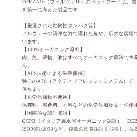
FORZA10（フォルツァ10）のペットフードは
を第一に考えた製品です
【厳選された動物性タンパク質】
ノルウェーの清浄な海で獲れた魚や、広大な農場
います。
【100%オーガニック原料】
肉、魚、穀物、油はすべてオーガニック農法で生
ん。
【AFS技術による栄養保持】
独自のAFS（アクティブフレッシュシステム）で
保ちます。
【化学添加物不使用】
保存料、着色料、香料などの化学添加物を一切使
【国際的な認証取得】
CCPB（イタリア農水省オーガニック認証）、DE
ISO9001:2008など、複数の国際認証を取得し