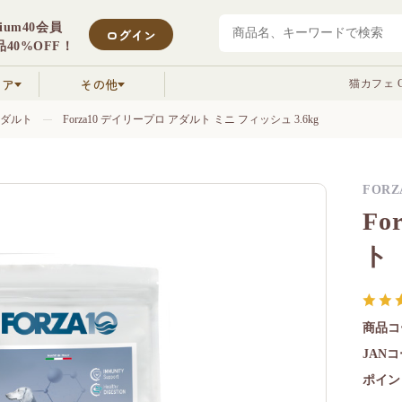
mium40会員
ログイン
40%OFF！
クア
その他
猫カフェ C
ダルト
Forza10 デイリープロ アダルト ミニ フィッシュ 3.6kg
FORZ
Fo
ト 
商品コ
JAN
ポイン