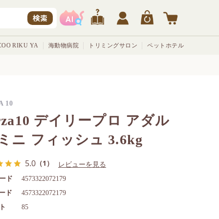
検索
OO RIKU YA
海動物病院
トリミングサロン
ペットホテル
A 10
rza10 デイリープロ アダル
ミニ フィッシュ 3.6kg
5.0
（1）
レビューを見る
ード
4573322072179
コード
4573322072179
ト
85