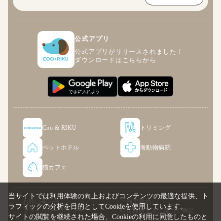
公式アプリ
公式アプリがリリースされました！
ダウンロードはこちらから
Coo & RIKU
トリミング
ペットホテル
海動物病院
猫カフェ
当サイトでは利用体験の向上およびコンテンツの最適な提供、ト
お問い合わせ
ご利用規約
ラフィックの分析を目的としてCookieを使用しています。
プライバシーポリシー
特定商取引法に基づく表記
サイトの閲覧を継続された場合、Cookieの利用に同意したものと
企業情報