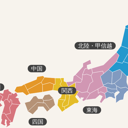
北陸・甲信越
中国
州
関西
東海
四国