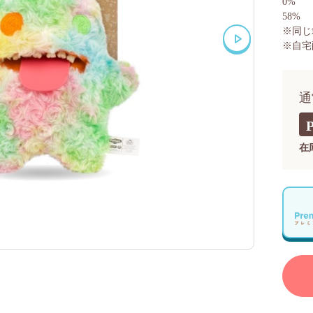
0%
58%
※同じ
※自宅
通
在