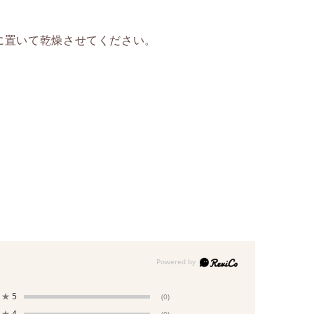
に置いて乾燥させてください。
g
★
5
(0)
★
4