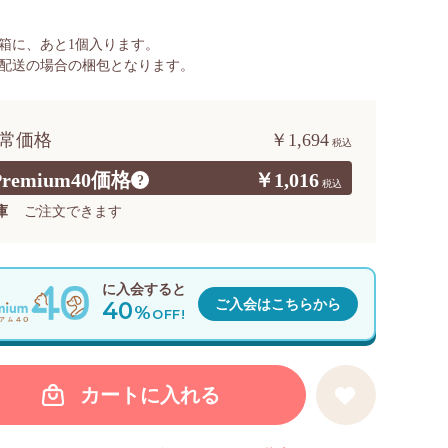
箱に、あと
1
個入ります。
配送の場合の梱包となります。
常価格
￥1,694
Premium40価格
￥1,016
?
庫
ご注文できます
に入会すると
40
ご入会はこちらから
%
OFF!
カートに入れる