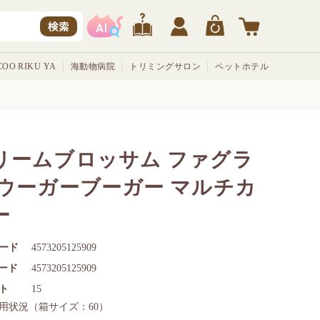
検索
OO RIKU YA
海動物病院
トリミングサロン
ペットホテル
リームブロッサム ファグラ
 ウーガーブーガー マルチカ
ー
ード
4573205125909
コード
4573205125909
ト
15
用状況
（箱サイズ：60）