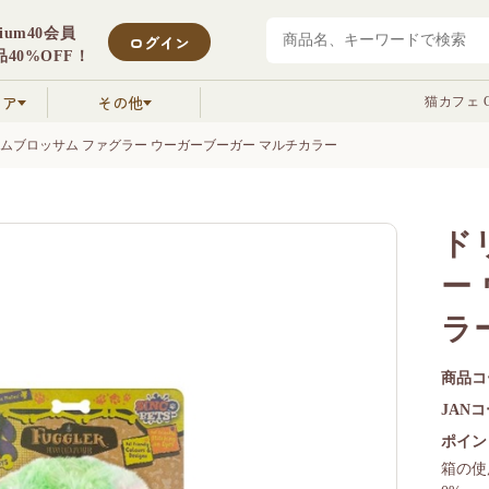
mium40会員
ログイン
40%OFF！
クア
その他
猫カフェ C
ムブロッサム ファグラー ウーガーブーガー マルチカラー
ド
ー
ラ
商品コ
JAN
ポイン
箱の使