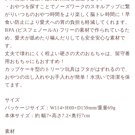
・おやつを探すことでノーズワークのスキルアップに繋
がりいつものおやつ時間をより楽しく脳トレ時間に！早
食い防止により愛犬への胃の負担も軽減してくれます。
BPA (ビスフェノールA) フリーの素材で作られているた
め、愛犬が舐めたり噛んだりしても安全安心な素材で
す。
丈夫で壊れにくく程よい硬さの犬のおもちゃは、留守番
用おもちゃにもおすすめ！
カップケーキ型のトリーツ玩具はフタがはずれるので、
おやつの出し入れやお手入れが簡単！水洗いで清潔を保
てます。
サイズ
パッケージサイズ：W114×H69×D159mm/重量69g
本体サイズ：約 幅7×高さ7.2×奥行7cm
素材