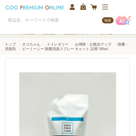
検索
犬用品
猫用品
観賞魚/アクア
その他
トップ
ネコちゃん
トイレタリー
お掃除・お散歩グッズ
除菌・
消臭剤
ビーミーニー 除菌消臭スプレー キャット 詰替 500ml