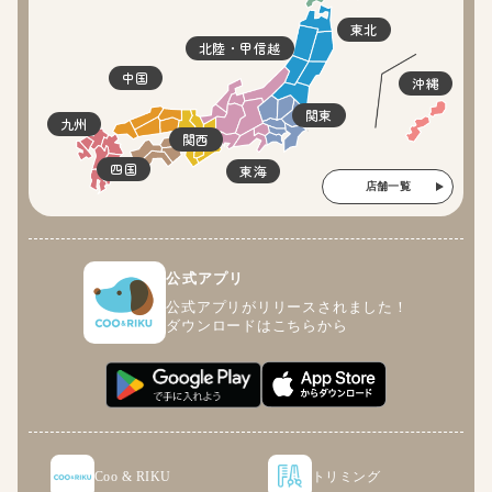
東北
北陸・甲信越
中国
沖縄
関東
九州
関西
四国
東海
店舗一覧
公式アプリ
公式アプリがリリースされました！
ダウンロードはこちらから
Coo & RIKU
トリミング