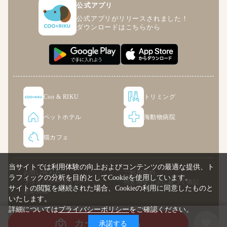
公式アプリ
公式アプリがリリースされました！
ダウンロードはこちらから
Coo & RIKU
トリミング
ペットホテル
海動物病院
猫カフェ
当サイトでは利用体験の向上およびコンテンツの最適な提供、ト
お問い合わせ
ご利用規約
ラフィックの分析を目的としてCookieを使用しています。
プライバシーポリシー
特定商取引法に基づく表記
サイトの閲覧を継続された場合、Cookieの利用に同意したものと
企業情報
いたします。
詳細については
プライバシーポリシー
をご確認ください。
© COO PREMIUM ONLINE
カートに入れる
承諾する