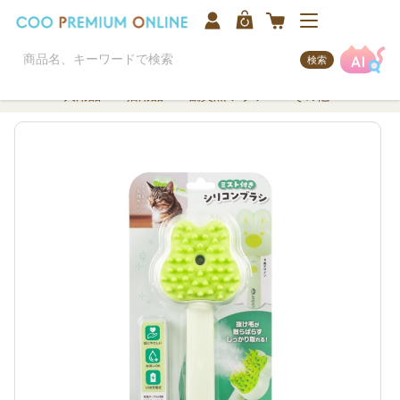
検索
犬用品
猫用品
観賞魚/アクア
その他