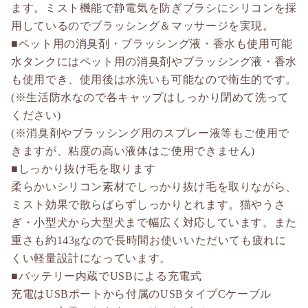
ます。ミスト機能で静電気を防ぎブラシにシリコンを採
用しているのでブラッシング＆マッサージを実現。
■ペット用の消臭剤・ブラッシング液・香水も使用可能
水タンクにはペット用の消臭剤やブラッシング液・香水
も使用でき、使用後は水洗いも可能なので衛生的です。
(※生活防水なので各キャップはしっかり閉めて洗って
ください)
(※消臭剤やブラッシング用のスプレー液等もご使用で
きますが、粘度の高い液体はご使用できません)
■しっかり抜け毛を取ります
柔らかいシリコン素材でしっかり抜け毛を取りながら、
ミスト効果で散らばらずしっかりとれます。猫やうさ
ぎ・小型犬から大型犬まで幅広く対応しています。また
重さも約143gなので長時間お使いいただいても疲れに
くい軽量設計になっています。
■バッテリー内蔵でUSBによる充電式
充電はUSBポートから付属のUSBタイプCケーブル