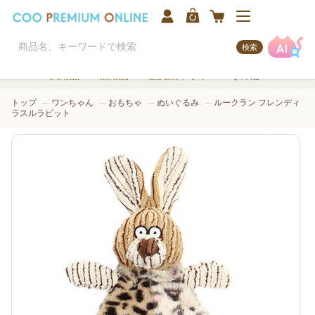
検索
犬用品
猫用品
観賞魚/アクア
その他
トップ
ワンちゃん
おもちゃ
ぬいぐるみ
ルークラン フレンディ
ラスルラビット