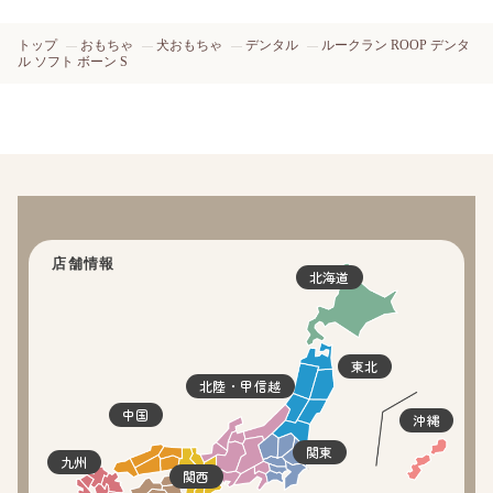
トップ
おもちゃ
犬おもちゃ
デンタル
ルークラン ROOP デンタ
ル ソフト ボーン S
店舗情報
北海道
東北
北陸・甲信越
中国
沖縄
関東
九州
関西