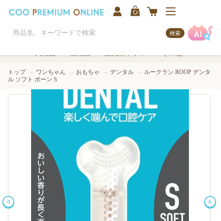
検索
犬用品
猫用品
観賞魚/アクア
その他
トップ
ワンちゃん
おもちゃ
デンタル
ルークラン ROOP デンタ
ル ソフト ボーン S