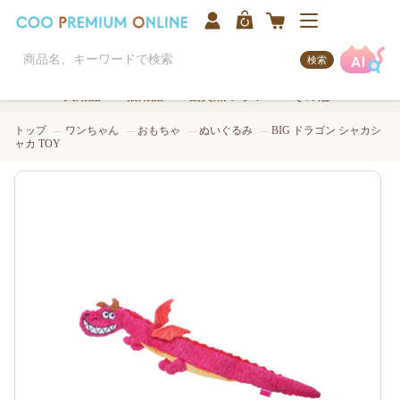
検索
犬用品
猫用品
観賞魚/アクア
その他
トップ
ワンちゃん
おもちゃ
ぬいぐるみ
BIG ドラゴン シャカシ
ャカ TOY