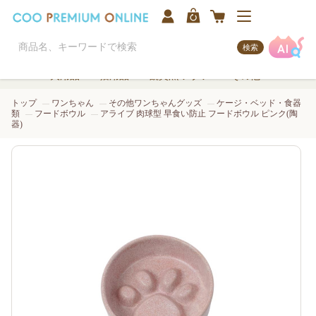
検索
犬用品
猫用品
観賞魚/アクア
その他
トップ
ワンちゃん
その他ワンちゃんグッズ
ケージ・ベッド・食器
類
フードボウル
アライブ 肉球型 早食い防止 フードボウル ピンク(陶
器)