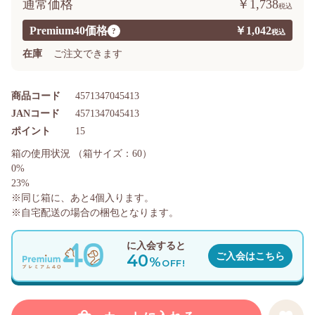
通常価格
￥1,738
Premium40価格
￥1,042
?
在庫
ご注文できます
商品コード
4571347045413
JANコード
4571347045413
ポイント
15
箱の使用状況
（箱サイズ：60）
0%
23%
※同じ箱に、あと
4
個入ります。
※自宅配送の場合の梱包となります。
に入会すると
40
ご入会はこちら
%
OFF!