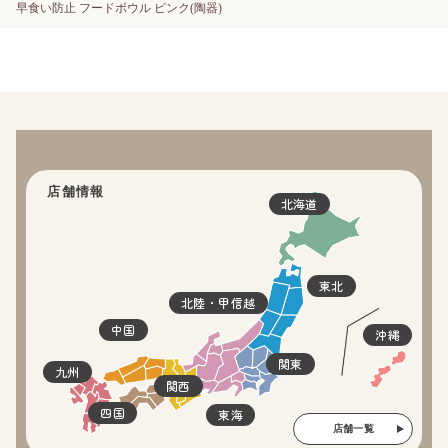
早食い防止 フードボウル ピンク(陶器)
店舗情報
北海道
東北
北陸・甲信越
中国
沖縄
関東
九州
関西
四国
東海
店舗一覧