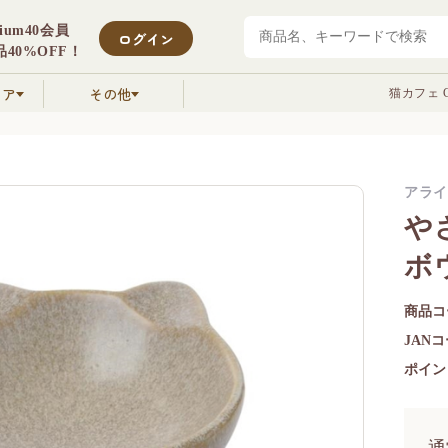
mium40会員
ログイン
40%OFF！
クア
その他
猫カフェ C
アライ
や
ボ
商品コ
JAN
ポイン