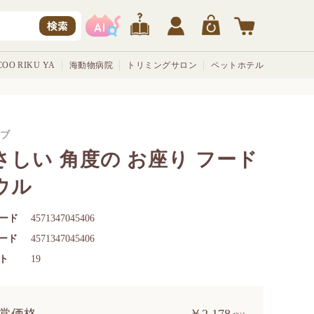
検索
OO RIKU YA
海動物病院
トリミングサロン
ペットホテル
ブ
さしい 角度の お座り フード
ウル
ード
4571347045406
コード
4571347045406
ト
19