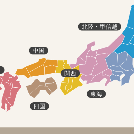
北陸・甲信越
中国
州
関西
東海
四国