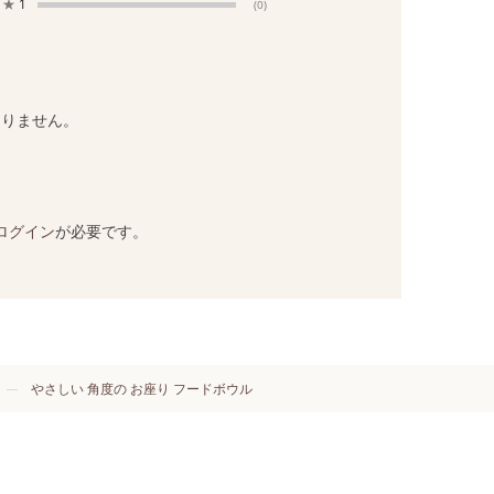
★
1
(0)
ありません。
ログイン
が必要です。
やさしい 角度の お座り フードボウル