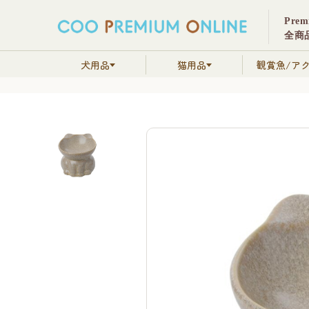
Pre
全商品
犬用品
猫用品
観賞魚/ア