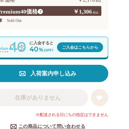
常価格
￥2,178
Premium40価格
￥1,306
?
庫
Sold Out
に入会すると
40
ご入会はこちらから
%
OFF!
入荷案内申し込み
在庫がありません
※配送される日にちの指定はできません
この商品について問い合わせる