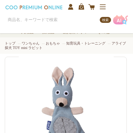
検索
犬用品
猫用品
観賞魚/アクア
その他
トップ
ワンちゃん
おもちゃ
知育玩具・トレーニング
アライブ
探犬 TOY mini ラビット