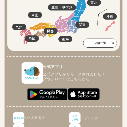
東北
北陸・甲信越
中国
沖縄
関東
九州
関西
四国
東海
店舗一覧
公式アプリ
公式アプリがリリースされました！
ダウンロードはこちらから
Coo & RIKU
トリミング