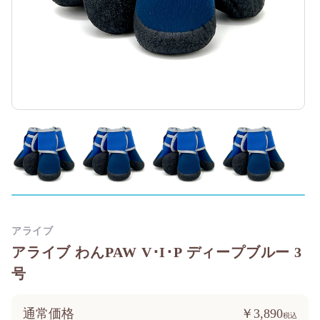
アライブ
アライブ わんPAW V･I･P ディープブルー 3
号
通常価格
￥3,890