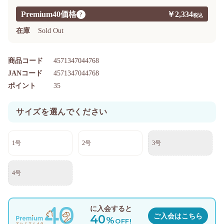
Premium40価格
￥2,334
?
在庫
Sold Out
商品コード
4571347044768
JANコード
4571347044768
ポイント
35
サイズを選んでください
1号
2号
3号
4号
に入会すると
40
ご入会はこちら
%
OFF!