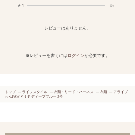
★
1
(0)
レビューはありません。
※レビューを書くには
ログイン
が必要です。
トップ
ライフスタイル
衣類・リード・ハーネス
衣類
アライブ
わんPAW V･I･P ディープブルー 3号