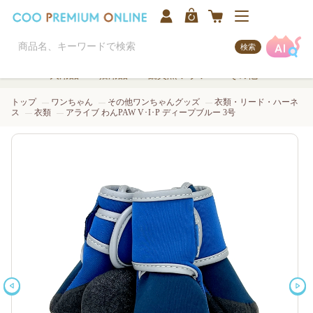
検索
犬用品
猫用品
観賞魚/アクア
その他
トップ
ワンちゃん
その他ワンちゃんグッズ
衣類・リード・ハーネ
ス
衣類
アライブ わんPAW V･I･P ディープブルー 3号