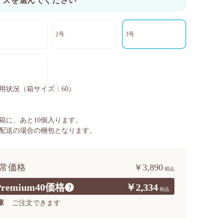
イズを選んでください
2号
3号
用状況
（箱サイズ：60）
箱に、あと
10
個入ります。
配送の場合の梱包となります。
常価格
￥3,890
Premium40価格
￥2,334
?
庫
ご注文できます