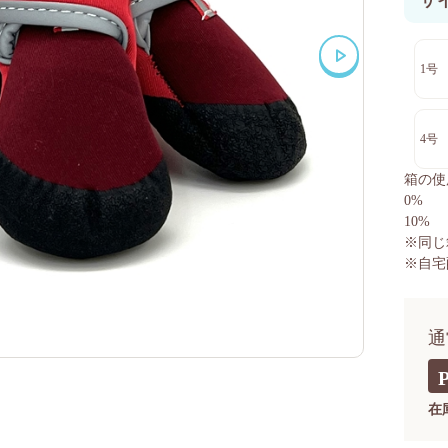
サ
1号
4号
箱の使
0%
10%
※同じ
※自宅
通
在