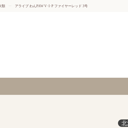
衣類
アライブ わんPAW V･I･P ファイヤーレッド 3号
北