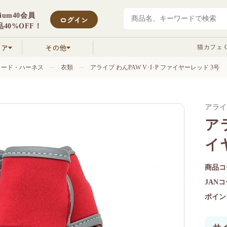
mium40会員
ログイン
40%OFF！
クア
その他
猫カフェ C
リード・ハーネス
衣類
アライブ わんPAW V･I･P ファイヤーレッド 3号
アライ
アラ
イ
商品コ
JAN
ポイン