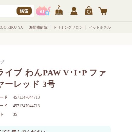
検索
OO RIKU YA
海動物病院
トリミングサロン
ペットホテル
ブ
イブ わんPAW V･I･P ファ
ヤーレッド 3号
ード
4571347044713
コード
4571347044713
ト
35