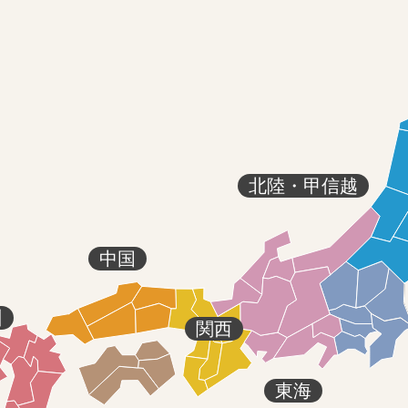
北陸・甲信越
中国
州
関西
東海