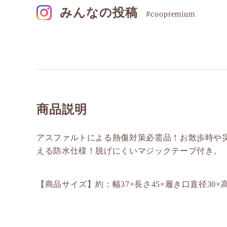
みんなの投稿
#coopremium
商品説明
アスファルトによる熱傷対策必需品！お散歩時や災
える防水仕様！脱げにくいマジックテープ付き。
【商品サイズ】約：幅37×長さ45×履き口直径30×高