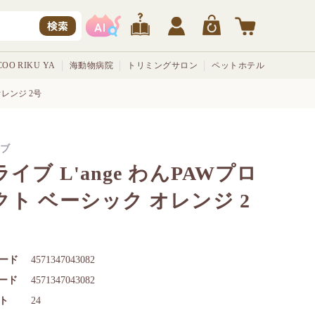
検索
OO RIKU YA
海動物病院
トリミングサロン
ペットホテル
オレンジ 2号
ブ
イブ L'ange わんPAWプロ
クト ベーシック オレンジ 2
ード
4571347043082
コード
4571347043082
ト
24