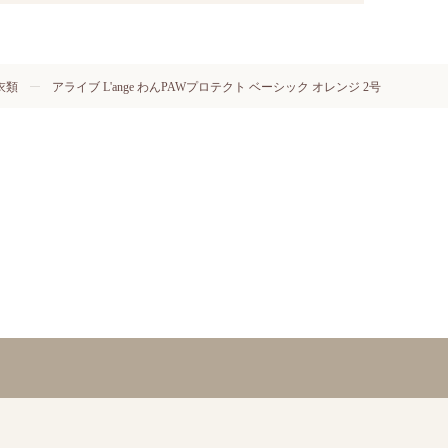
衣類
アライブ L'ange わんPAWプロテクト ベーシック オレンジ 2号