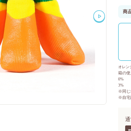
商
オレン
箱の使
0%
3%
※同じ
※自宅
通