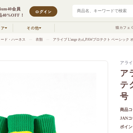
mium40会員
ログイン
40%OFF！
クア
その他
猫カフェ C
リード・ハーネス
衣類
アライブ L'ange わんPAWプロテクト ベーシック 
アライ
アラ
テ
号
商品コ
JAN
ポイン