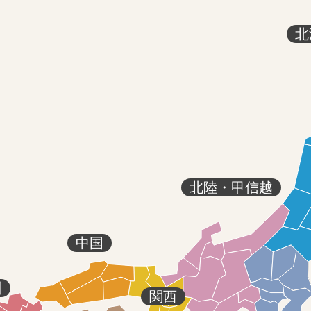
北
北陸・甲信越
中国
州
関西