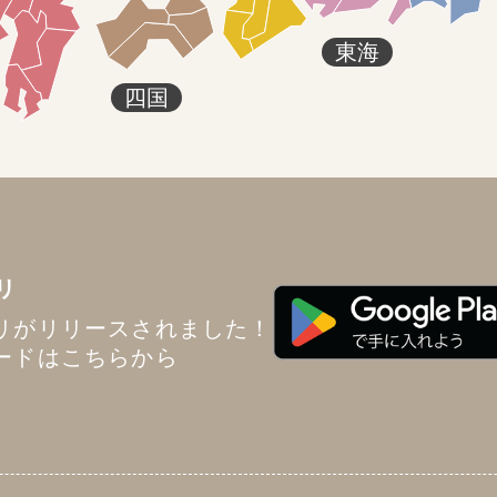
東海
四国
リ
リがリリースされました！
ードはこちらから