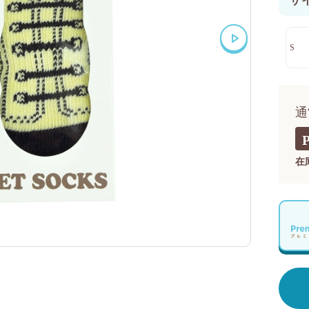
サ
S
通
在