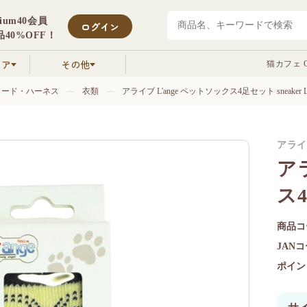
mium40会員
ログイン
40%OFF！
クア
その他
猫カフェ C
リード・ハーネス
衣類
アライブ L'ange ペットソックス4足セット sneaker 
アライ
ア
ス4
商品コ
JAN
ポイン