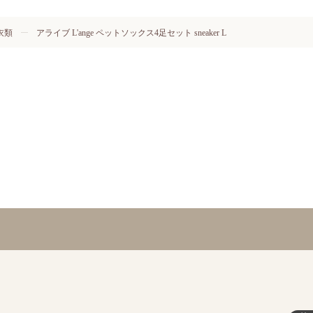
衣類
アライブ L'ange ペットソックス4足セット sneaker L