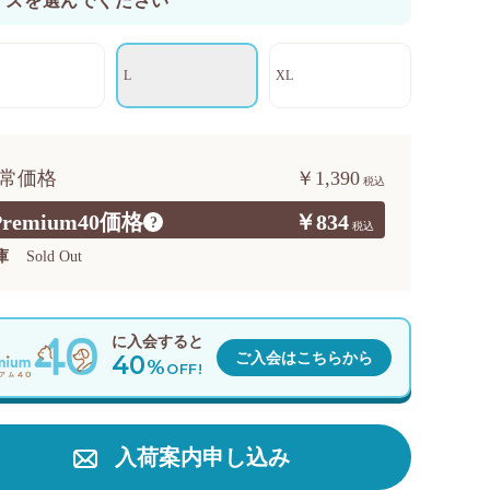
イズを選んでください
L
XL
常価格
￥1,390
Premium40価格
￥834
?
庫
Sold Out
に入会すると
40
ご入会はこちらから
%
OFF!
入荷案内申し込み