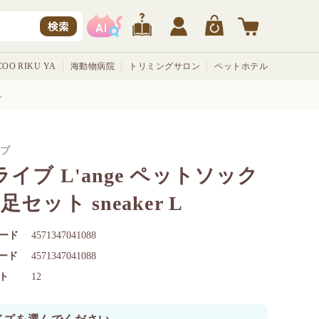
検索
OO RIKU YA
海動物病院
トリミングサロン
ペットホテル
L
ブ
ライブ L'ange ペットソック
足セット sneaker L
ード
4571347041088
コード
4571347041088
ト
12