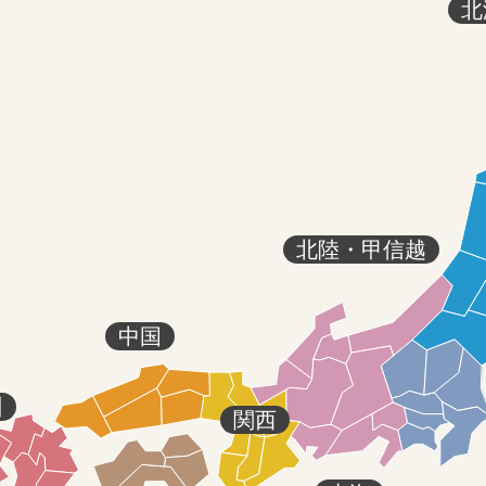
北
北陸・甲信越
中国
州
関西