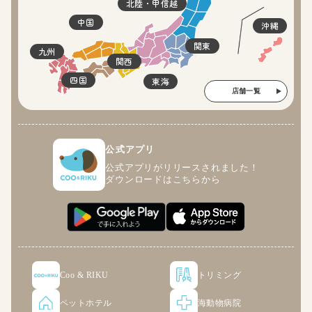
北陸・甲信越
中国
沖縄
関東
九州
関西
四国
東海
店舗一覧
公式アプリ
公式アプリがリリースされました！
ダウンロードはこちらから
Coo & RIKU
トリミング
ペットホテル
海動物病院