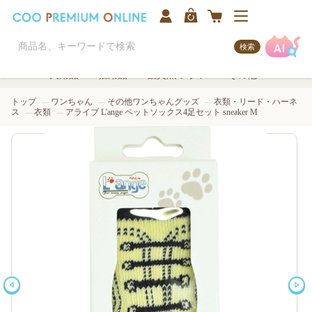
検索
犬用品
猫用品
観賞魚/アクア
その他
トップ
ワンちゃん
その他ワンちゃんグッズ
衣類・リード・ハーネ
ス
衣類
アライブ L'ange ペットソックス4足セット sneaker M