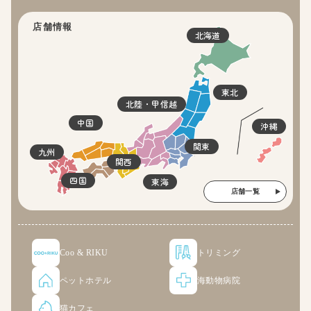
店舗情報
北海道
東北
北陸・甲信越
中国
沖縄
関東
九州
関西
四国
東海
店舗一覧
Coo & RIKU
トリミング
ペットホテル
海動物病院
猫カフェ