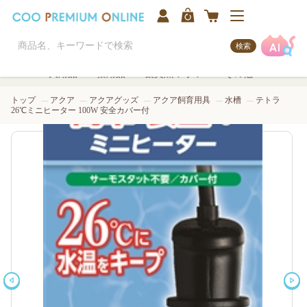
検索
犬用品
猫用品
観賞魚/アクア
その他
トップ
アクア
アクアグッズ
アクア飼育用具
水槽
テトラ
26℃ミニヒーター 100W 安全カバー付