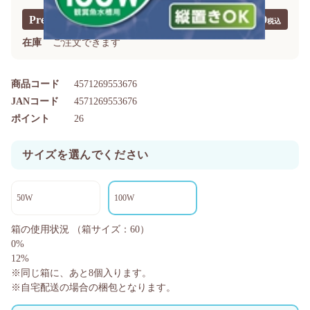
Premium40価格
￥1,749
?
在庫
ご注文できます
商品コード
4571269553676
JANコード
4571269553676
ポイント
26
サイズを選んでください
50W
100W
箱の使用状況
（箱サイズ：60）
0%
12%
※同じ箱に、あと
8
個入ります。
※自宅配送の場合の梱包となります。