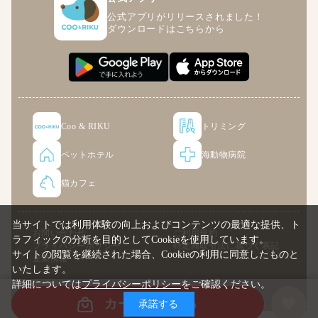
公式アプリがリリースされました！
ダウンロードはこちらから
Coo & RIKU
トリミング
ペットホテル
海動物病院
猫カフェ
当サイトでは利用体験の向上およびコンテンツの最適な提供、ト
お問い合わせ
ご利用規約
ラフィックの分析を目的としてCookieを使用しています。
プライバシーポリシー
特定商取引法に基づく表記
サイトの閲覧を継続された場合、Cookieの利用に同意したものと
企業情報
いたします。
詳細については
プライバシーポリシー
をご確認ください。
© COO PREMIUM ONLINE
カートに入れる
承諾する