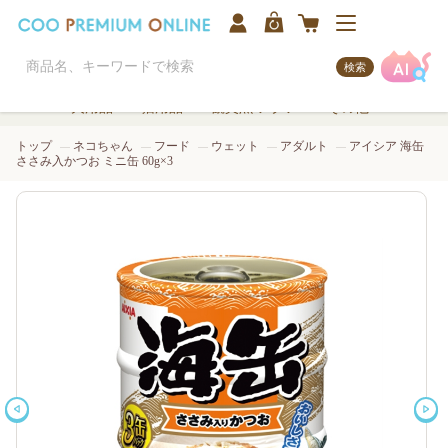
検索
犬用品
猫用品
観賞魚/アクア
その他
トップ
ネコちゃん
フード
ウェット
アダルト
アイシア 海缶
ささみ入かつお ミニ缶 60g×3