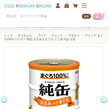
検索
犬用品
猫用品
観賞魚/アクア
その他
トップ
ネコちゃん
フード
ウェット
アダルト
アイシア まぐ
ろ100％ペースト 純缶 ささみ入まぐろ ミニ缶 65g×３缶