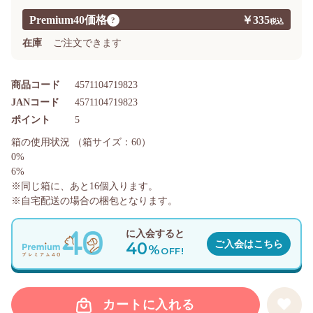
Premium40価格
￥335
?
在庫
ご注文できます
商品コード
4571104719823
JANコード
4571104719823
ポイント
5
箱の使用状況
（箱サイズ：60）
0%
6%
※同じ箱に、あと
16
個入ります。
※自宅配送の場合の梱包となります。
に入会すると
40
ご入会はこちら
%
OFF!
カートに入れる