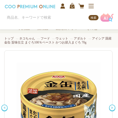
検索
犬用品
猫用品
観賞魚/アクア
その他
トップ
ネコちゃん
フード
ウェット
アダルト
アイシア 国産
金缶 旨味仕立 まぐろ100％ペースト かつお節入まぐろ 70g