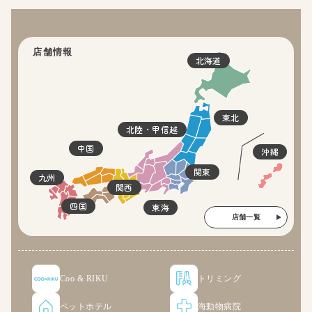
店舗情報
北海道
東北
北陸・甲信越
中国
沖縄
関東
九州
関西
四国
東海
店舗一覧
Coo & RIKU
トリミング
ペットホテル
海動物病院