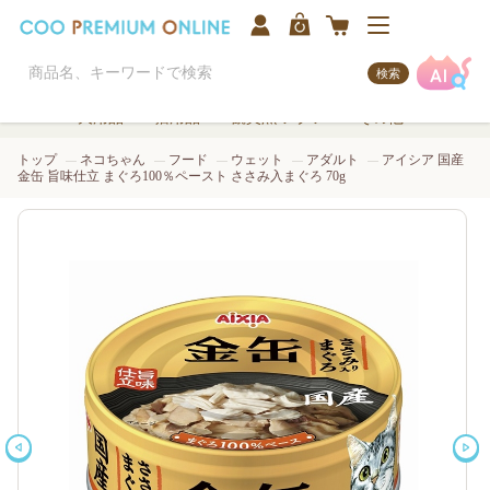
検索
犬用品
猫用品
観賞魚/アクア
その他
トップ
ネコちゃん
フード
ウェット
アダルト
アイシア 国産
金缶 旨味仕立 まぐろ100％ペースト ささみ入まぐろ 70g