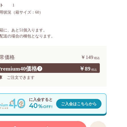
ト
1
用状況
（箱サイズ：60）
箱に、あと
51
個入ります。
配送の場合の梱包となります。
常価格
￥149
Premium40価格
￥89
?
庫
ご注文できます
に入会すると
40
ご入会はこちらから
%
OFF!