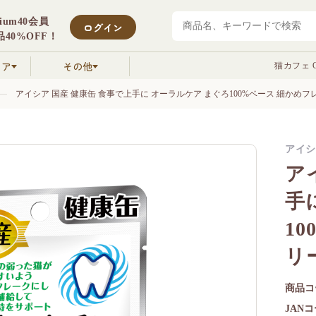
mium40会員
ログイン
40%OFF！
クア
その他
猫カフェ C
アイシア 国産 健康缶 食事で上手に オーラルケア まぐろ100%ベース 細かめフレ
アイシ
ア
手
1
リ
商品コ
JAN