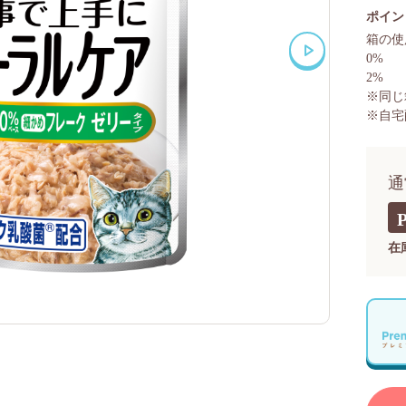
ポイン
箱の使
0%
2%
※同じ
※自宅
通
在