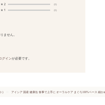
★
2
(0)
★
1
(0)
ありません。
ログイン
が必要です。
ト)
アイシア 国産 健康缶 食事で上手に オーラルケア まぐろ100%ベース 細かめ