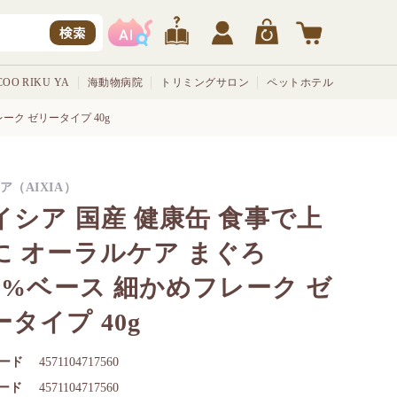
検索
OO RIKU YA
海動物病院
トリミングサロン
ペットホテル
ーク ゼリータイプ 40g
ア（AIXIA）
イシア 国産 健康缶 食事で上
に オーラルケア まぐろ
00%ベース 細かめフレーク ゼ
ータイプ 40g
ード
4571104717560
コード
4571104717560