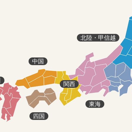
北陸・甲信越
中国
州
関西
東海
四国