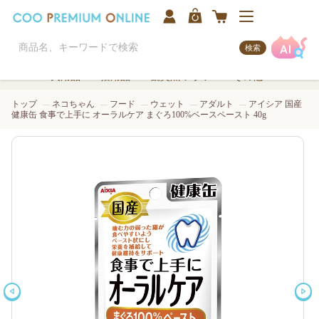
検索
犬用品
猫用品
観賞魚/アクア
その他
トップ
ネコちゃん
フード
ウェット
アダルト
アイシア 国産
健康缶 食事で上手に オーラルケア まぐろ100%ベースペースト 40g