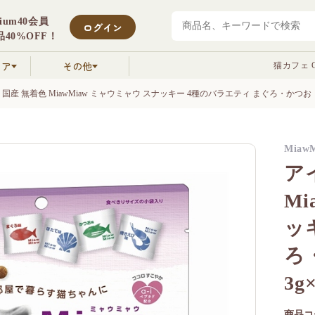
mium40会員
ログイン
40%OFF！
クア
その他
猫カフェ C
 国産 無着色 MiawMiaw ミャウミャウ スナッキー 4種のバラエティ まぐろ・かつお
Miaw
ア
M
ッ
ろ
3g
商品コ