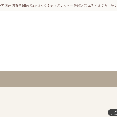
ア 国産 無着色 MiawMiaw ミャウミャウ スナッキー 4種のバラエティ まぐろ・かつ
北