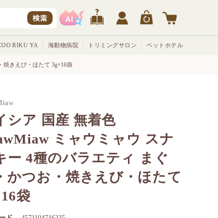
検索
OO RIKU YA
海動物病院
トリミングサロン
ペットホテル
・焼きえび・ほたて 3g×16袋
Miaw
イシア 国産 無着色
iawMiaw ミャウミャウ スナ
キー 4種のバラエティ まぐ
・かつお・焼きえび・ほたて
×16袋
ード
4571104716235