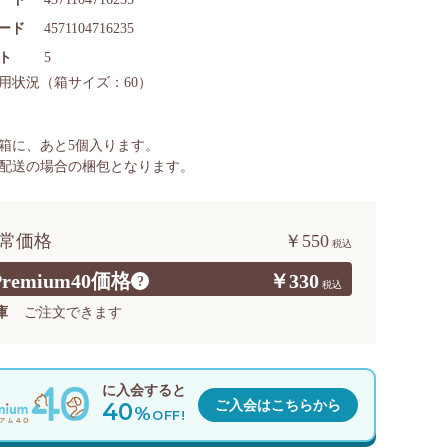
コード
4571104716235
ト
5
用状況
（箱サイズ：60）
箱に、あと
5
個入ります。
配送の場合の梱包となります。
常価格
￥550
Premium40価格
￥330
?
庫
ご注文できます
に入会すると
40
ご入会はこちらから
%
OFF!