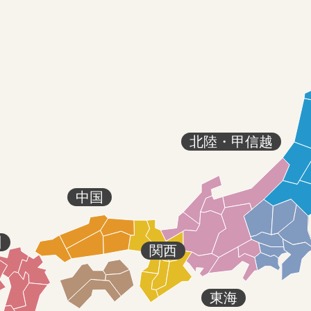
北陸・甲信越
中国
州
関西
東海