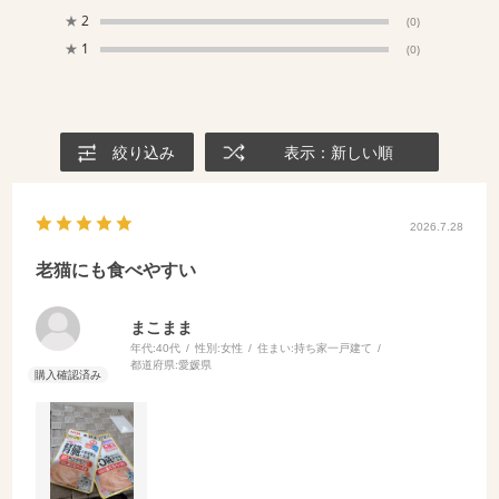
★
2
(0)
★
1
(0)
絞り込み
表示：新しい順
2026.7.28
老猫にも食べやすい
まこまま
年代:
40代
性別:
女性
住まい:
持ち家一戸建て
都道府県:
愛媛県