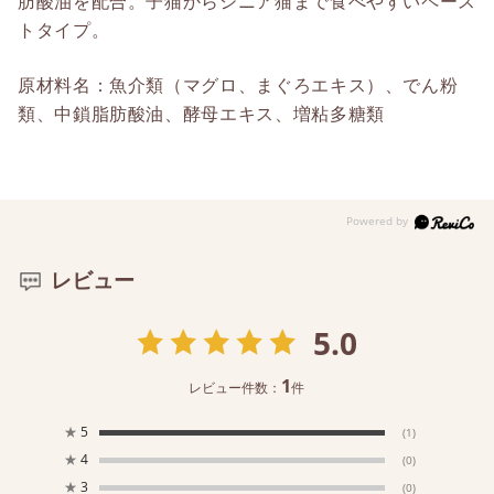
肪酸油を配合。子猫からシニア猫まで食べやすいペース
トタイプ。
原材料名：魚介類（マグロ、まぐろエキス）、でん粉
類、中鎖脂肪酸油、酵母エキス、増粘多糖類
レビュー
5.0
1
レビュー件数：
件
★
5
(1)
★
4
(0)
★
3
(0)