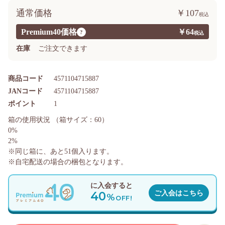
通常価格
￥107
Premium40価格
￥64
?
在庫
ご注文できます
商品コード
4571104715887
JANコード
4571104715887
ポイント
1
箱の使用状況
（箱サイズ：60）
0%
2%
※同じ箱に、あと
51
個入ります。
※自宅配送の場合の梱包となります。
に入会すると
40
ご入会はこちら
%
OFF!