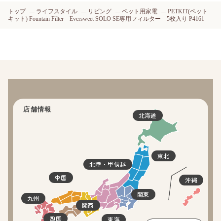
トップ
ライフスタイル
リビング
ペット用家電
PETKIT(ペット
キット) Fountain Filter Eversweet SOLO SE専用フィルター 5枚入り P4161
店舗情報
北海道
東北
北陸・甲信越
中国
沖縄
関東
九州
関西
四国
東海