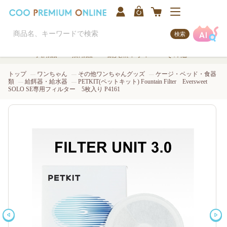
検索
犬用品
猫用品
観賞魚/アクア
その他
トップ
ワンちゃん
その他ワンちゃんグッズ
ケージ・ベッド・食器
類
給餌器・給水器
PETKIT(ペットキット) Fountain Filter Eversweet
SOLO SE専用フィルター 5枚入り P4161