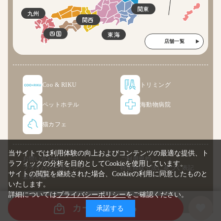
関東
九州
関西
四国
東海
店舗一覧
Coo & RIKU
トリミング
ペットホテル
海動物病院
猫カフェ
当サイトでは利用体験の向上およびコンテンツの最適な提供、ト
お問い合わせ
ご利用規約
ラフィックの分析を目的としてCookieを使用しています。
プライバシーポリシー
特定商取引法に基づく表記
サイトの閲覧を継続された場合、Cookieの利用に同意したものと
企業情報
いたします。
詳細については
プライバシーポリシー
をご確認ください。
© COO PREMIUM ONLINE
カートに入れる
承諾する