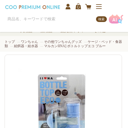
検索
犬用品
猫用品
観賞魚/アクア
その他
トップ
ワンちゃん
その他ワンちゃんグッズ
ケージ・ベッド・食器
類
給餌器・給水器
マルカンIINA] ボトルトップエコ ブルー