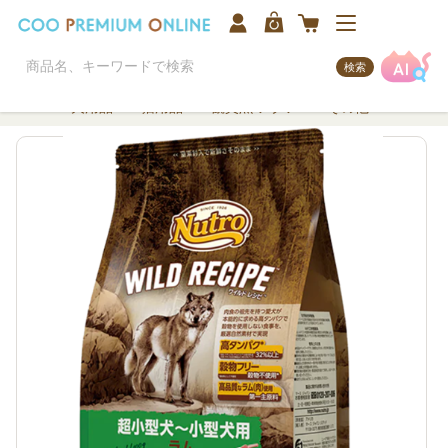
検索
犬用品
猫用品
観賞魚/アクア
その他