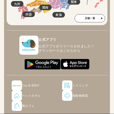
関東
九州
関西
四国
東海
店舗一覧
公式アプリ
公式アプリがリリースされました！
ダウンロードはこちらから
Coo & RIKU
トリミング
ペットホテル
海動物病院
猫カフェ