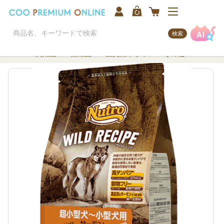
検索
犬用品
猫用品
観賞魚/アクア
その他