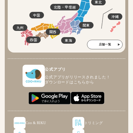
東北
北陸・甲信越
中国
沖縄
関東
九州
関西
四国
東海
店舗一覧
公式アプリ
公式アプリがリリースされました！
ダウンロードはこちらから
Coo & RIKU
トリミング