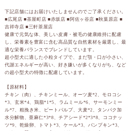
下記店舗にはお届けいたしませんのでご了承ください。
■広尾店 ■茶屋町店 ■赤坂店 ■阿佐ヶ谷店 ■秋葉原店 ■
吉祥寺店 ■三軒茶屋店
健康で元気な体、美しい皮膚・被毛の健康維持に配慮
し、栄養素を豊富に含む高品質な自然素材を厳選し、最
適な栄養バランスでブレンドしています。
超小型犬に適した小粒タイプで、まだ顎・口が小さい、
代謝エネルギーが高い、好き嫌いが多くなりがち、など
の超小型犬の特徴に配慮しています。
【原材料】
チキン（肉）、チキンミール、オーツ麦*2、モロコシ
*3、玄米*4、鶏脂*1*5、ラムミール*6、サーモンミー
ル*7、粗挽き米、ビートパルプ、大麦*2、タンパク加
水分解物、亜麻仁*3*8、チアシード*2*3*8、ココナッ
ツ*9、乾燥卵、トマト*3、ケール*3、パンプキン*3、