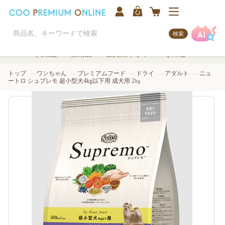
検索
犬用品
猫用品
観賞魚/アクア
その他
トップ
ワンちゃん
プレミアムフード
ドライ
アダルト
ニュ
ートロ シュプレモ 超小型犬4kg以下用 成犬用 2㎏