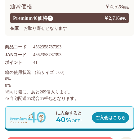
通常価格
￥4,528
Premium40価格
￥2,716
?
在庫
お取り寄せとなります
商品コード
4562358787393
JANコード
4562358787393
ポイント
41
箱の使用状況
（箱サイズ：60）
0%
0%
※同じ箱に、あと
269
個入ります。
※自宅配送の場合の梱包となります。
に入会すると
40
ご入会はこちら
%
OFF!