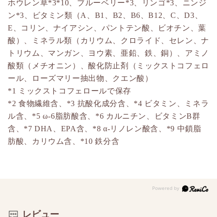
ホウレン草*3*10、ブルーベリー*3、リンゴ*3、ニンジ
ン*3、ビタミン類（A、B1、B2、B6、B12、C、D3、
E、コリン、ナイアシン、パントテン酸、ビオチン、葉
酸）、ミネラル類（カリウム、クロライド、セレン、ナ
トリウム、マンガン、ヨウ素、亜鉛、鉄、銅）、アミノ
酸類（メチオニン）、酸化防止剤（ミックストコフェロ
ール、ローズマリー抽出物、クエン酸）
*1 ミックストコフェロールで保存
*2 食物繊維含、*3 抗酸化成分含、*4 ビタミン、ミネラ
ル含、*5 ω-6脂肪酸含、*6 カルニチン、ビタミンB群
含、*7 DHA、EPA含、*8 α-リノレン酸含、*9 中鎖脂
肪酸、カリウム含、*10 鉄分含
レビュー