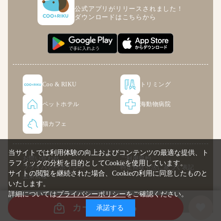
公式アプリがリリースされました！
ダウンロードはこちらから
Coo & RIKU
トリミング
ペットホテル
海動物病院
猫カフェ
当サイトでは利用体験の向上およびコンテンツの最適な提供、ト
お問い合わせ
ご利用規約
ラフィックの分析を目的としてCookieを使用しています。
プライバシーポリシー
特定商取引法に基づく表記
サイトの閲覧を継続された場合、Cookieの利用に同意したものと
企業情報
いたします。
詳細については
プライバシーポリシー
をご確認ください。
© COO PREMIUM ONLINE
カートに入れる
承諾する