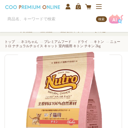
検索
犬用品
猫用品
観賞魚/アクア
その他
トップ
ネコちゃん
プレミアムフード
ドライ
キトン
ニュー
トロ ナチュラルチョイス キャット 室内猫用 キトン チキン 2kg