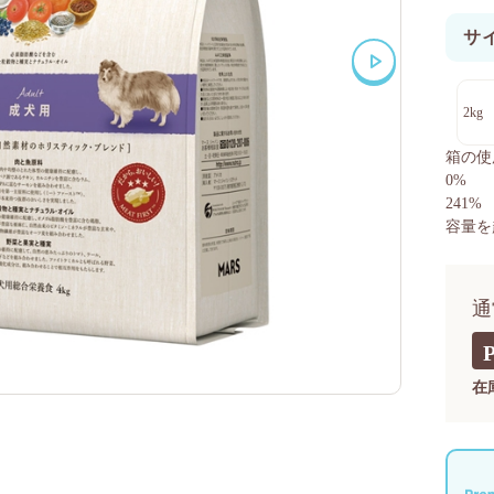
サ
2kg
箱の使
0%
241%
容量を
通
在