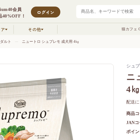
mium40会員
ログイン
40%OFF！
クア
その他
猫カフェ C
ダルト
ニュートロ シュプレモ 成犬用 4㎏
シュプレ
ニ
4
配送に
商品コ
JAN
ポイン