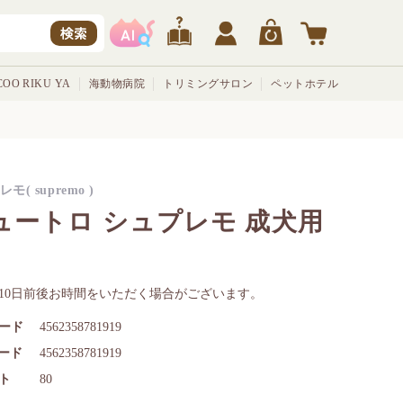
検索
OO RIKU YA
海動物病院
トリミングサロン
ペットホテル
モ( supremo )
ュートロ シュプレモ 成犬用
㎏
10日前後お時間をいただく場合がございます。
ード
4562358781919
コード
4562358781919
ト
80