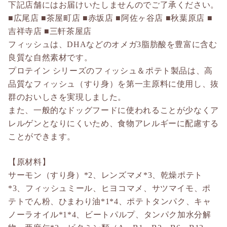
下記店舗にはお届けいたしませんのでご了承ください。
■広尾店 ■茶屋町店 ■赤坂店 ■阿佐ヶ谷店 ■秋葉原店 ■
吉祥寺店 ■三軒茶屋店
フィッシュは、DHAなどのオメガ3脂肪酸を豊富に含む
良質な自然素材です。
プロテイン シリーズのフィッシュ＆ポテト製品は、高
品質なフィッシュ（すり身）を第一主原料に使用し、抜
群のおいしさを実現しました。
また、一般的なドッグフードに使われることが少なくア
レルゲンとなりにくいため、食物アレルギーに配慮する
ことができます。
【原材料】
サーモン（すり身）*2、レンズマメ*3、乾燥ポテト
*3、フィッシュミール、ヒヨコマメ、サツマイモ、ポ
テトでん粉、ひまわり油*1*4、ポテトタンパク、キャ
ノーラオイル*1*4、ビートパルプ、タンパク加水分解