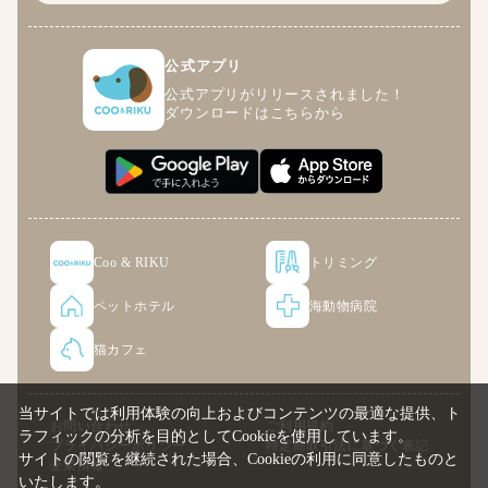
公式アプリ
公式アプリがリリースされました！
ダウンロードはこちらから
Coo & RIKU
トリミング
ペットホテル
海動物病院
猫カフェ
当サイトでは利用体験の向上およびコンテンツの最適な提供、ト
お問い合わせ
ご利用規約
ラフィックの分析を目的としてCookieを使用しています。
プライバシーポリシー
特定商取引法に基づく表記
サイトの閲覧を継続された場合、Cookieの利用に同意したものと
企業情報
いたします。