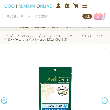
検索
犬用品
猫用品
観賞魚/アクア
その他
トップ
ワンちゃん
プレミアムフード
ドライ
アダルト
QIX
アボ・ダーム ジョイントヘルス 1.5kg(500g×3袋)