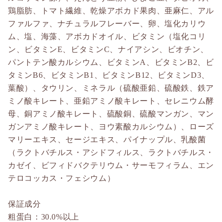
鶏脂肪、トマト繊維、乾燥アボカド果肉、亜麻仁、アル
ファルファ、ナチュラルフレーバー、卵、塩化カリウ
ム、塩、海藻、アボカドオイル、ビタミン（塩化コリ
ン、ビタミンE、ビタミンC、ナイアシン、ビオチン、
パントテン酸カルシウム、ビタミンA、ビタミンB2、ビ
タミンB6、ビタミンB1、ビタミンB12、ビタミンD3、
葉酸）、タウリン、ミネラル（硫酸亜鉛、硫酸鉄、鉄ア
ミノ酸キレート、亜鉛アミノ酸キレート、セレニウム酵
母、銅アミノ酸キレート、硫酸銅、硫酸マンガン、マン
ガンアミノ酸キレート、ヨウ素酸カルシウム）、ローズ
マリーエキス、セージエキス、パイナップル、乳酸菌
（ラクトバチルス・アシドフィルス、ラクトバチルス・
カゼイ、ビフィドバクテリウム・サーモフィラム、エン
テロコッカス・フェシウム）
保証成分
粗蛋白：30.0%以上