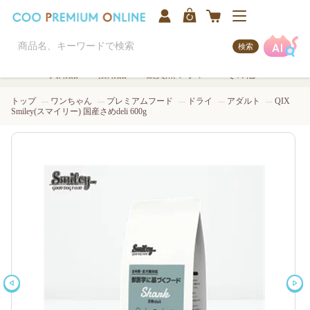
検索
犬用品
猫用品
観賞魚/アクア
その他
トップ
ワンちゃん
プレミアムフード
ドライ
アダルト
QIX
Smiley(スマイリー) 国産さめdeli 600g