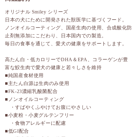
オリジナル Smiley シリーズ
日本の犬にために開発された獣医学に基づくフード。
ノンオイルコーティング、国産生肉の使用、合成酸化防
止剤無添加にこだわり、日本国内での製造。
毎日の食事を通じて、愛犬の健康をサポートします。
高たん白・低カロリーでDHA＆EPA、コラーゲンが豊
富な鮫生肉で愛犬の健康と若々しさを維持
■純国産食材使用
■主たん白源は生肉のみ使用
■FK-23濃縮乳酸菌配合
■ノンオイルコーティング
・すばやくふやけてお腹にやさしい
■小麦粉・小麦グルテンフリー
・食物アレルギーに配慮
■低GI配合