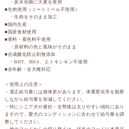
・炭水化物に大麦を使用
■生肉使用（ミートミール不使用）
・生肉をそのまま加工
■国内生産
■国産食材使用
■香料・着色料不使用
・原材料の色と風味がそのまま
■合成酸化防止剤無添加
・BHT、BHA、エトキシキン不使用
■全年齢・全犬種対応
＜使用上の注意＞
・適正給与量には個体差があります。体重変化等を観察
しながら給与量を加減してください。
・特にシニア犬や避妊・去勢後は太りやすい傾向にあり
ますので、愛犬のコンディションに合わせて給与量を調
整してください。