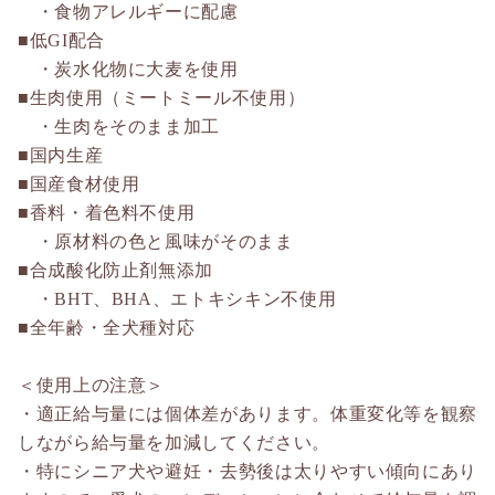
・食物アレルギーに配慮
■低GI配合
・炭水化物に大麦を使用
■生肉使用（ミートミール不使用）
・生肉をそのまま加工
■国内生産
■国産食材使用
■香料・着色料不使用
・原材料の色と風味がそのまま
■合成酸化防止剤無添加
・BHT、BHA、エトキシキン不使用
■全年齢・全犬種対応
＜使用上の注意＞
・適正給与量には個体差があります。体重変化等を観察
しながら給与量を加減してください。
・特にシニア犬や避妊・去勢後は太りやすい傾向にあり