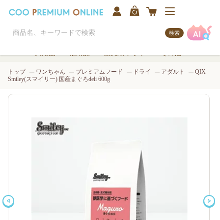
検索
犬用品
猫用品
観賞魚/アクア
その他
トップ
ワンちゃん
プレミアムフード
ドライ
アダルト
QIX
Smiley(スマイリー) 国産まぐろdeli 600g