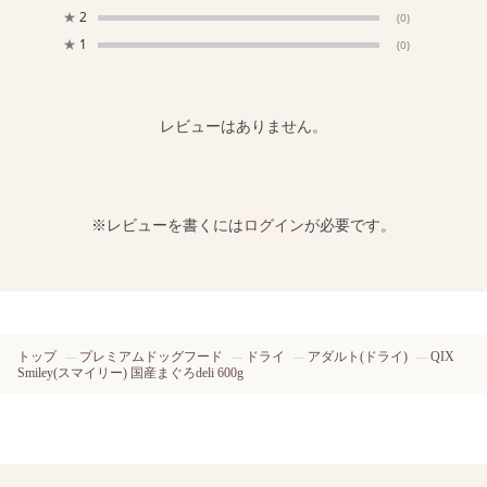
★
2
(0)
★
1
(0)
レビューはありません。
※レビューを書くには
ログイン
が必要です。
トップ
プレミアムドッグフード
ドライ
アダルト(ドライ)
QIX
Smiley(スマイリー) 国産まぐろdeli 600g