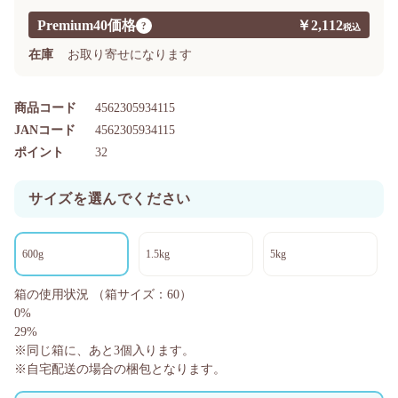
Premium40価格
￥2,112
?
在庫
お取り寄せになります
商品コード
4562305934115
JANコード
4562305934115
ポイント
32
サイズを選んでください
600g
1.5kg
5kg
箱の使用状況
（箱サイズ：60）
0%
29%
※同じ箱に、あと
3
個入ります。
※自宅配送の場合の梱包となります。