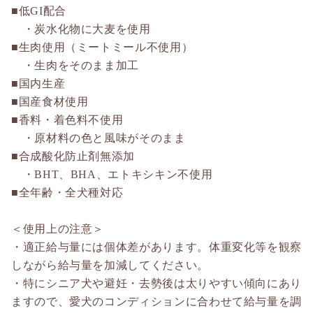
■低GI配合
・炭水化物に大麦を使用
■生肉使用（ミートミール不使用）
・生肉をそのまま加工
■国内生産
■国産食材使用
■香料・着色料不使用
・原材料の色と風味がそのまま
■合成酸化防止剤無添加
・BHT、BHA、エトキシキン不使用
■全年齢・全犬種対応
＜使用上の注意＞
・適正給与量には個体差があります。体重変化等を観察
しながら給与量を加減してください。
・特にシニア犬や避妊・去勢後は太りやすい傾向にあり
ますので、愛犬のコンディションに合わせて給与量を調