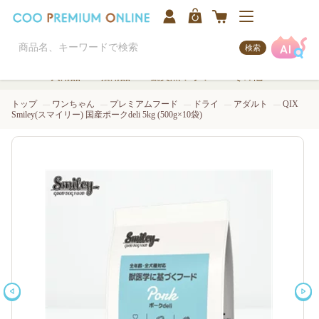
検索
犬用品
猫用品
観賞魚/アクア
その他
トップ
ワンちゃん
プレミアムフード
ドライ
アダルト
QIX
Smiley(スマイリー) 国産ポークdeli 5kg (500g×10袋)