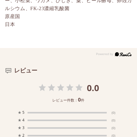
ー、小松菜、ワカメ、ひじき、粟、ビール酵母、卵殻カ
ルシウム、FK-23濃縮乳酸菌
原産国
日本
レビュー
0.0
0
レビュー件数：
件
★
5
(0)
★
4
(0)
★
3
(0)
★
2
(0)