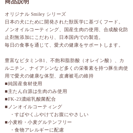
商品説明
オリジナル Smiley シリーズ
日本の犬にために開発された獣医学に基づくフード。
ノンオイルコーティング、国産生肉の使用、合成酸化防
止剤無添加にこだわり、日本国内での製造。
毎日の食事を通じて、愛犬の健康をサポートします。
豊富なビタミンB1、不飽和脂肪酸（オレイン酸）、カ
ルニチン、ナイアシンなど多くの栄養素を持つ豚生肉使
用で愛犬の健康な体型、皮膚被毛の維持
■純国産食材使用
■主たん白源は生肉のみ使用
■FK-23濃縮乳酸菌配合
■ノンオイルコーティング
・すばやくふやけてお腹にやさしい
■小麦粉・小麦グルテンフリー
・食物アレルギーに配慮