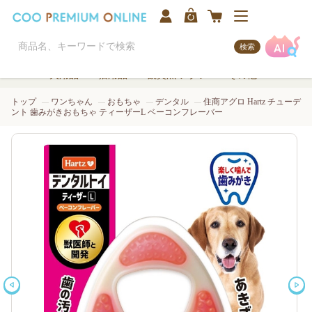
検索
犬用品
猫用品
観賞魚/アクア
その他
トップ
ワンちゃん
おもちゃ
デンタル
住商アグロ Hartz チューデ
ント 歯みがきおもちゃ ティーザーL ベーコンフレーバー